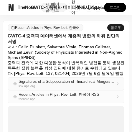
한
제
에이

TheNote
GWTC-4 중력파 데이터셋에서 계층적 병합의 하위 집...
국
GooglePlay
AppStore
로그인
품
전트
어
Recent Articles in Phys. Rev. Lett. 한국어
팔로우
GWTC-4 중력파 데이터셋에서 계층적 병합의 하위 집단의
서명
저자: Cailin Plunkett, Salvatore Vitale, Thomas Callister, 
Michael Zevin (Society of Physicists Interested in Non-Aligned 
Spins (SPINS))

중력파 관측에 대한 다양한 분석이 반복적인 병합을 통해 생성된 
독특한 질량 블랙홀 쌍성 집단에 대한 증거로 수렴되고 있습니
다. [Phys. Rev. Lett. 137, 021404] 2026년 7월 6일 월요일 발행
Signatures of a Subpopulation of Hierarchical Mergers in the GWTC-4 Gravitational-Wave Dataset
link.aps.org
Recent Articles in Phys. Rev. Lett. 한국어 RSS
thenote.app