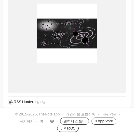
RSS Hunter
•
7월 6일
© 2015-2026, TheNote.app
·
개인정보 보호정책
·
이용 약관
·
갤럭시 스토어
 AppStore
문의하기
·
·
·
 MacOS