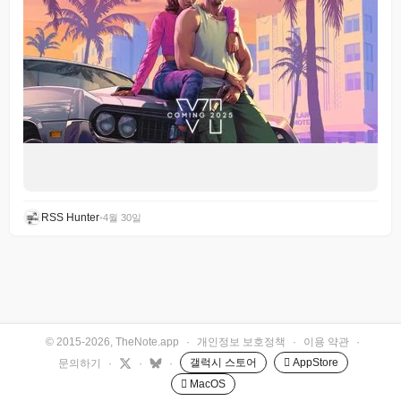
RSS Hunter
•
4월 30일
© 2015-2026, TheNote.app
·
개인정보 보호정책
·
이용 약관
·
갤럭시 스토어
 AppStore
문의하기
·
·
·
 MacOS