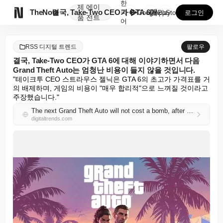
한
제
에이

TheNote
결국, Take-Two CEO가 GTA 6에 대해 이야...
국
GooglePlay
AppStore
로그인
품
전트
어
RSS 디지털 트렌드
팔로우
결국, Take-Two CEO가 GTA 6에 대해 이야기하면서 다음
Grand Theft Auto는 엄청난 비용이 들지 않을 것입니다.
"테이크투 CEO 스트라우스 젤닉은 GTA 6의 초고가 가격표를 거
의 배제하며, 게임의 비용이 "매우 합리적"으로 느껴질 것이라고 
주장했습니다."
The next Grand Theft Auto will not cost a bomb, after all, as Take-Two CEO talks GTA 6
digitaltrends.com