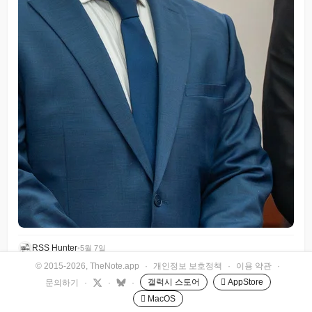
RSS Hunter
•
5월 7일
© 2015-2026, TheNote.app
·
개인정보 보호정책
·
이용 약관
·
갤럭시 스토어
 AppStore
문의하기
·
·
·
 MacOS