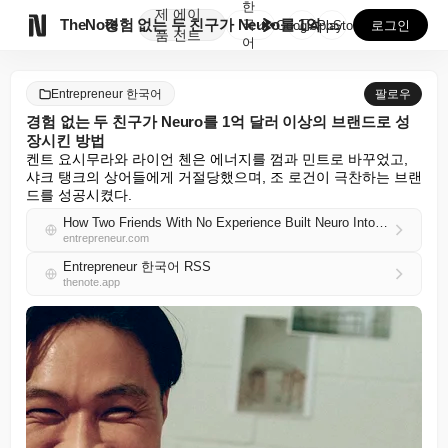
한
제
에이

TheNote
경험 없는 두 친구가 Neuro를 1억 달러 이상의 브...
국
GooglePlay
AppStore
로그인
품
전트
어
Entrepreneur 한국어
팔로우
경험 없는 두 친구가 Neuro를 1억 달러 이상의 브랜드로 성
장시킨 방법
켄트 요시무라와 라이언 첸은 에너지를 껌과 민트로 바꾸었고, 
샤크 탱크의 상어들에게 거절당했으며, 조 로건이 극찬하는 브랜
드를 성공시켰다.
How Two Friends With No Experience Built Neuro Into a $100 Million Plus Brand
entrepreneur.com
Entrepreneur 한국어 RSS
thenote.app