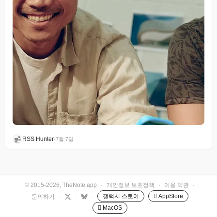
RSS Hunter
•
7월 7일
© 2015-2026, TheNote.app
·
개인정보 보호정책
·
이용 약관
·
갤럭시 스토어
 AppStore
문의하기
·
·
·
 MacOS