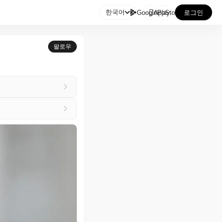

한국어
GooglePlay
AppStore
로그인
팔로우