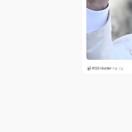
RSS Hunter
•
5월 1일