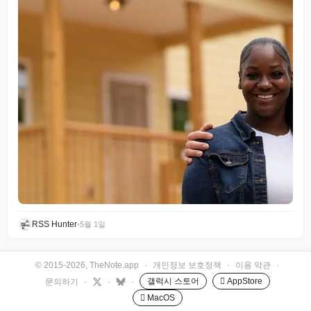
RSS Hunter
•
5월 1일
© 2015-2026, TheNote.app
·
개인정보 보호정책
·
이용 약관
·
갤럭시 스토어
 AppStore
문의하기
·
·
·
 MacOS