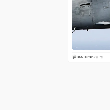
RSS Hunter
•
7월 8일