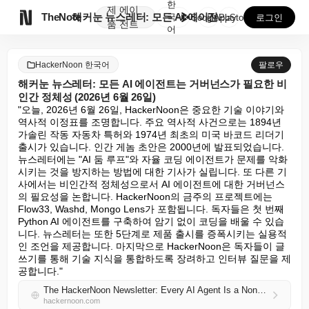
한
제
에이

TheNote
해커눈 뉴스레터: 모든 AI 에이전트는 거버넌스가 필요...
국
GooglePlay
AppStore
로그인
품
전트
어
HackerNoon 한국어
팔로우
해커눈 뉴스레터: 모든 AI 에이전트는 거버넌스가 필요한 비
인간 정체성 (2026년 6월 26일)
"오늘, 2026년 6월 26일, HackerNoon은 중요한 기술 이야기와 
역사적 이정표를 조명합니다. 주요 역사적 사건으로는 1894년 
가솔린 작동 자동차 특허와 1974년 최초의 미국 바코드 리더기 
출시가 있습니다. 인간 게놈 초안은 2000년에 발표되었습니다. 
뉴스레터에는 "AI 둠 루프"와 자율 코딩 에이전트가 문제를 악화
시키는 것을 방지하는 방법에 대한 기사가 실립니다. 또 다른 기
사에서는 비인간적 정체성으로서 AI 에이전트에 대한 거버넌스
의 필요성을 논합니다. HackerNoon의 금주의 프로젝트에는 
Flow33, Washd, Mongo Lens가 포함됩니다. 독자들은 첫 번째 
Python AI 에이전트를 구축하여 암기 없이 코딩을 배울 수 있습
니다. 뉴스레터는 또한 5단계로 제품 출시를 증폭시키는 실용적
인 조언을 제공합니다. 마지막으로 HackerNoon은 독자들이 글
쓰기를 통해 기술 지식을 통합하도록 장려하고 인터뷰 질문을 제
공합니다."
The HackerNoon Newsletter: Every AI Agent Is a Non-Human Identity That Needs Governance (6/26/2026)
hackernoon.com