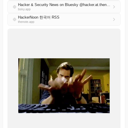
Hacker & Security News on Bluesky @hacker.at.thenote.app
bsky.app
HackerNoon 한국어 RSS
thenote.app