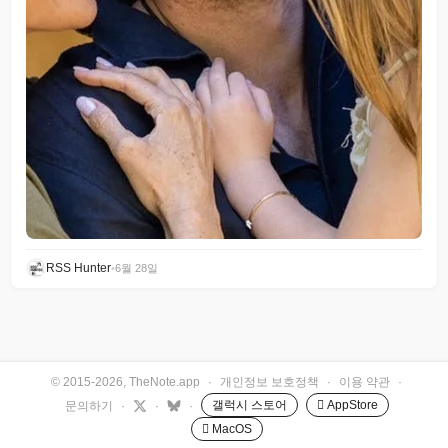
RSS Hunter
•
6월 28일
© 2015-2026, TheNote.app
·
개인정보 보호정책
·
이용 약관
·
갤럭시 스토어
 AppStore
문의하기
·
·
·
 MacOS