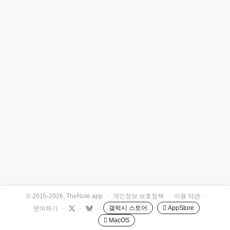
© 2015-2026, TheNote.app
·
개인정보 보호정책
·
이용 약관
·
갤럭시 스토어
 AppStore
문의하기
·
·
·
 MacOS