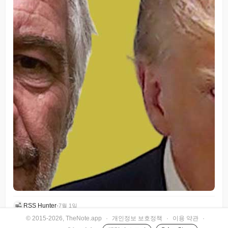
RSS Hunter
•
7월 1일
© 2015-2026, TheNote.app
·
개인정보 보호정책
·
이용 약관
·