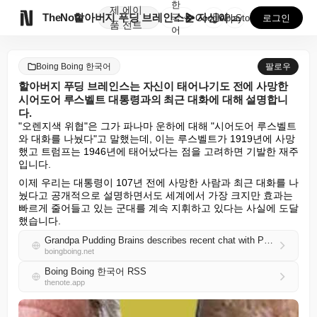
한
제
에이

TheNote
할아버지 푸딩 브레인스는 자신이 태어나기도 전에 사망한...
국
GooglePlay
AppStore
로그인
품
전트
어
Boing Boing 한국어
팔로우
할아버지 푸딩 브레인스는 자신이 태어나기도 전에 사망한
시어도어 루스벨트 대통령과의 최근 대화에 대해 설명합니
다.
"오렌지색 위협"은 그가 파나마 운하에 대해 "시어도어 루스벨트
와 대화를 나눴다"고 말했는데, 이는 루스벨트가 1919년에 사망
했고 트럼프는 1946년에 태어났다는 점을 고려하면 기발한 재주
입니다.
이제 우리는 대통령이 107년 전에 사망한 사람과 최근 대화를 나
눴다고 공개적으로 설명하면서도 세계에서 가장 크지만 효과는 
빠르게 줄어들고 있는 군대를 계속 지휘하고 있다는 사실에 도달
했습니다.
Grandpa Pudding Brains describes recent chat with President Theodore Roosevelt, who died before he was born
boingboing.net
Boing Boing 한국어 RSS
thenote.app