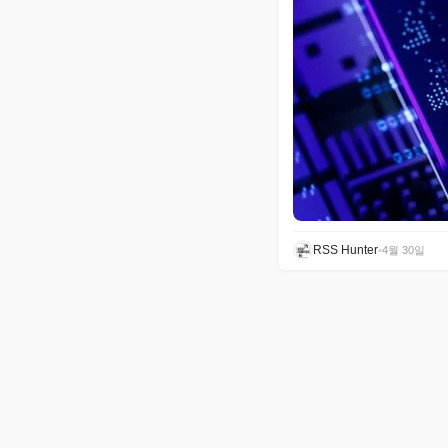
RSS Hunter
•
4월 30일