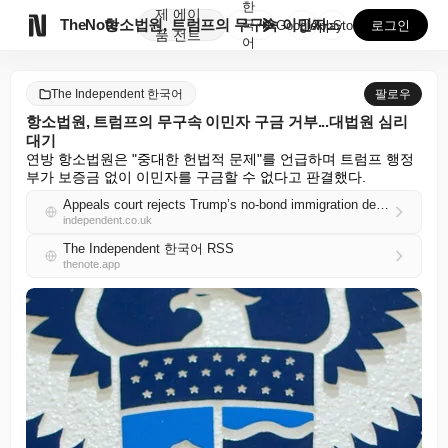
한
제
에이

TheNote
항소법원, 트럼프의 무구속 이민자 구금 거부...대법원...
국
GooglePlay
AppStore
로그인
품
전트
어
The Independent 한국어
팔로우
항소법원, 트럼프의 무구속 이민자 구금 거부...대법원 심리
대기
연방 항소법원은 "중대한 헌법적 문제"를 언급하며 트럼프 행정
부가 보증금 없이 이민자를 구금할 수 없다고 판결했다.
Appeals court rejects Trump’s no-bond immigration detentions, setting stage for Supreme Court review
independent.co.uk
The Independent 한국어 RSS
thenote.app