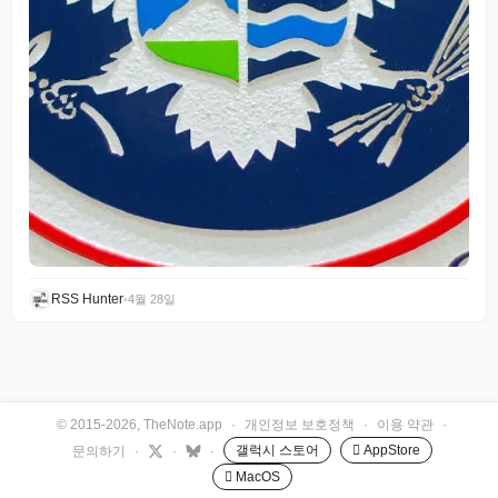
RSS Hunter
•
4월 28일
© 2015-2026, TheNote.app
·
개인정보 보호정책
·
이용 약관
·
갤럭시 스토어
 AppStore
문의하기
·
·
·
 MacOS