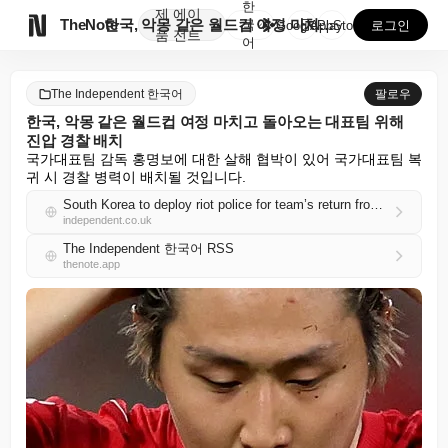
한
제
에이

TheNote
한국, 악몽 같은 월드컵 여정 마치고 돌아오는 대표팀 ...
국
GooglePlay
AppStore
로그인
품
전트
어
The Independent 한국어
팔로우
한국, 악몽 같은 월드컵 여정 마치고 돌아오는 대표팀 위해
진압 경찰 배치
국가대표팀 감독 홍명보에 대한 살해 협박이 있어 국가대표팀 복
귀 시 경찰 병력이 배치될 것입니다.
South Korea to deploy riot police for team’s return from nightmare World Cup campaign
independent.co.uk
The Independent 한국어 RSS
thenote.app