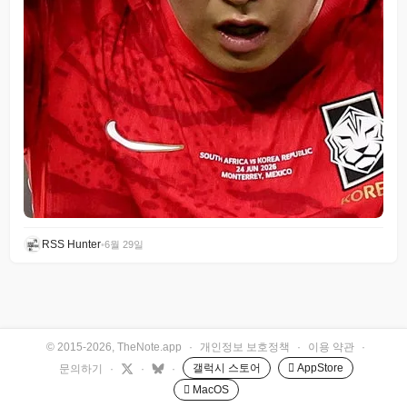
RSS Hunter
•
6월 29일
© 2015-2026, TheNote.app
·
개인정보 보호정책
·
이용 약관
·
갤럭시 스토어
 AppStore
문의하기
·
·
·
 MacOS