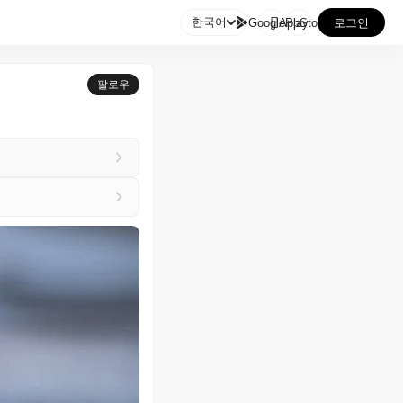

한국어
GooglePlay
AppStore
로그인
팔로우