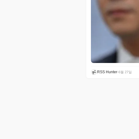
RSS Hunter
•
6월 27일