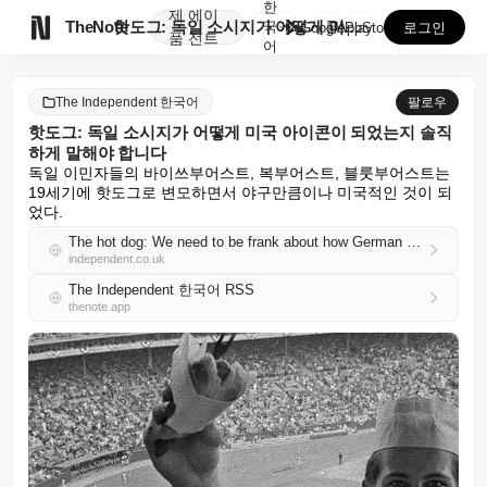
한
제
에이

TheNote
핫도그: 독일 소시지가 어떻게 미국 아이콘이 되었는지 ...
국
GooglePlay
AppStore
로그인
품
전트
어
The Independent 한국어
팔로우
핫도그: 독일 소시지가 어떻게 미국 아이콘이 되었는지 솔직
하게 말해야 합니다
독일 이민자들의 바이쓰부어스트, 복부어스트, 블룻부어스트는 
19세기에 핫도그로 변모하면서 야구만큼이나 미국적인 것이 되
었다.
The hot dog: We need to be frank about how German sausages became an American icon
independent.co.uk
The Independent 한국어 RSS
thenote.app