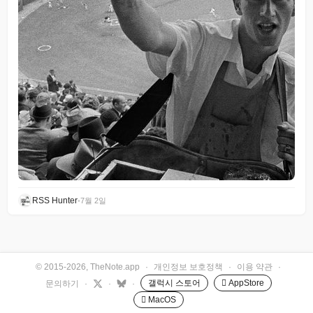
RSS Hunter
•
7월 2일
© 2015-2026, TheNote.app
·
개인정보 보호정책
·
이용 약관
·
갤럭시 스토어
 AppStore
문의하기
·
·
·
 MacOS