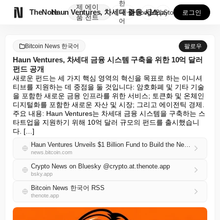
한
제
에이

TheNote
Haun Ventures, 차세대 금융 시스템 구축을 ...
국
GooglePlay
AppStore
로그인
품
전트
어
Bitcoin News 한국어
팔로우
Haun Ventures, 차세대 금융 시스템 구축을 위한 10억 달러
펀드 공개
새로운 펀드는 세 가지 핵심 영역의 혁신을 목표로 하는 이니셔
티브를 지원하는 데 중점을 둘 것입니다: 암호화폐 및 기타 기술
을 포함한 새로운 금융 인프라를 위한 서비스; 토큰화 및 온체인 
디지털화를 포함한 새로운 자산 및 시장; 그리고 에이전틱 경제. 
주요 내용: Haun Ventures는 차세대 금융 시스템을 구축하는 스
타트업을 지원하기 위해 10억 달러 규모의 펀드를 출시했습니
다. […]
Haun Ventures Unveils $1 Billion Fund to Build the Next Financial System
news.bitcoin.com
Crypto News on Bluesky @crypto.at.thenote.app
bsky.app
Bitcoin News 한국어 RSS
thenote.app