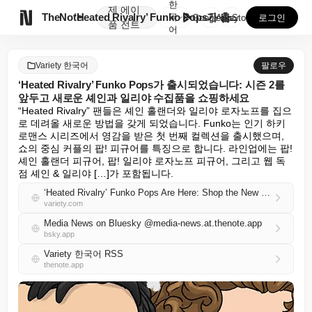
한
제
에이

TheNote
‘Heated Rivalry’ Funko Pops가 출...
국
GooglePlay
AppStore
로그인
품
전트
어
Variety 한국어
팔로우
‘Heated Rivalry’ Funko Pops가 출시되었습니다: 시즌 2를
앞두고 새로운 셰인과 일리야 수집품을 쇼핑하세요
“Heated Rivalry” 팬들은 셰인 홀랜더와 일리야 로자노프를 집으
로 데려올 새로운 방법을 갖게 되었습니다. Funko는 인기 하키 
로맨스 시리즈에서 영감을 받은 첫 번째 컬렉션을 출시했으며, 
쇼의 중심 커플의 팝! 피규어를 특징으로 합니다. 라인업에는 팝! 
셰인 홀랜더 피규어, 팝! 일리야 로자노프 피규어, 그리고 웹 독
점 셰인 & 일리야 […]가 포함됩니다.
‘Heated Rivalry’ Funko Pops Are Here: Shop the New Shane and Ilya Collectibles Ahead of Season 2
variety.com
Media News on Bluesky @media-news.at.thenote.app
bsky.app
Variety 한국어 RSS
thenote.app