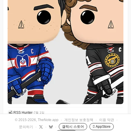
RSS Hunter
•
7월 1일
© 2015-2026, TheNote.app
·
개인정보 보호정책
·
이용 약관
·
갤럭시 스토어
 AppStore
문의하기
·
·
·