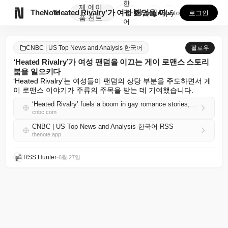
한
제
에이

TheNote
‘Heated Rivalry’가 여성 팬덤을 이끄는 게...
국
GooglePlay
AppStore
로그인
품
전트
어
CNBC | US Top News and Analysis 한국어
팔로우
‘Heated Rivalry’가 여성 팬덤을 이끄는 게이 로맨스 스토리
붐을 일으키다
‘Heated Rivalry’는 여성들이 팬덤의 상당 부분을 주도하면서 게
이 로맨스 이야기가 주류의 주목을 받는 데 기여했습니다.
‘Heated Rivalry’ fuels a boom in gay romance stories, with women leading the fandom
cnbc.com
CNBC | US Top News and Analysis 한국어 RSS
thenote.app
RSS Hunter
•
6월 27일