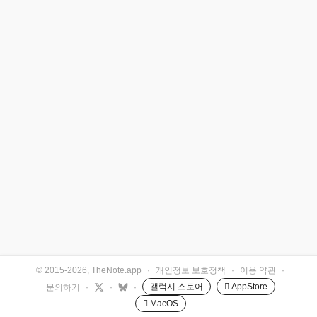
© 2015-2026, TheNote.app
·
개인정보 보호정책
·
이용 약관
·
갤럭시 스토어
 AppStore
문의하기
·
·
·
 MacOS