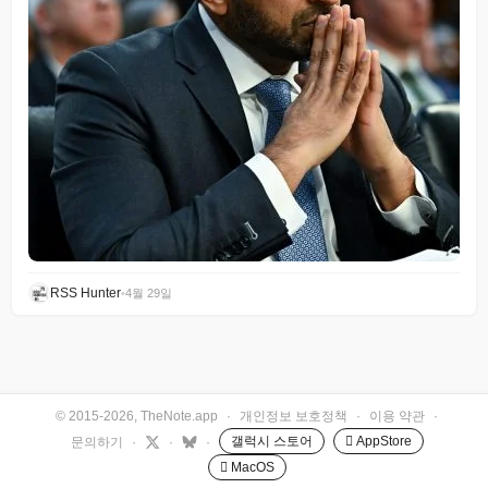
RSS Hunter
•
4월 29일
© 2015-2026, TheNote.app
·
개인정보 보호정책
·
이용 약관
·
갤럭시 스토어
 AppStore
문의하기
·
·
·
 MacOS