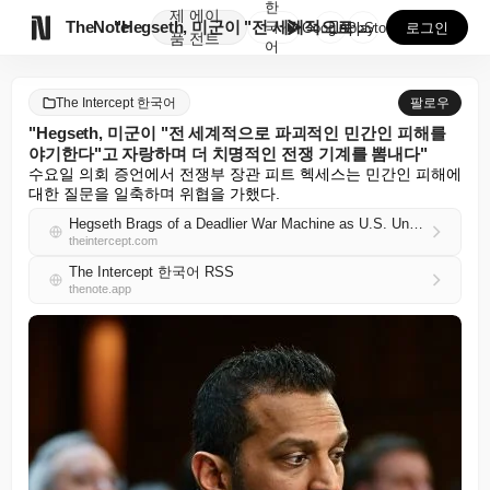
한
제
에이

TheNote
"Hegseth, 미군이 "전 세계적으로 파괴적인 민간...
국
GooglePlay
AppStore
로그인
품
전트
어
The Intercept 한국어
팔로우
"Hegseth, 미군이 "전 세계적으로 파괴적인 민간인 피해를
야기한다"고 자랑하며 더 치명적인 전쟁 기계를 뽐내다"
수요일 의회 증언에서 전쟁부 장관 피트 헥세스는 민간인 피해에 
대한 질문을 일축하며 위협을 가했다.
Hegseth Brags of a Deadlier War Machine as U.S. Unleashes “Devastating Civilian Harm Globally”
theintercept.com
The Intercept 한국어 RSS
thenote.app