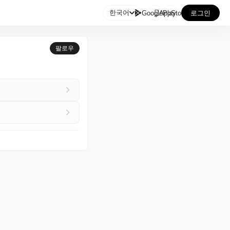

한국어
GooglePlay
AppStore
로그인
팔로우