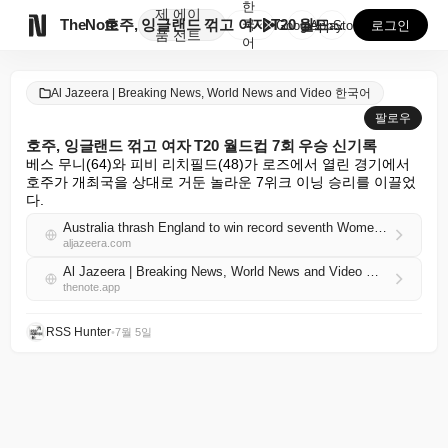
한
제
에이

TheNote
호주, 잉글랜드 꺾고 여자 T20 월드컵 7회 우승 신...
국
GooglePlay
AppStore
로그인
품
전트
어
Al Jazeera | Breaking News, World News and Video 한국어
팔로우
호주, 잉글랜드 꺾고 여자 T20 월드컵 7회 우승 신기록
베스 무니(64)와 피비 리치필드(48)가 로즈에서 열린 경기에서 
호주가 개최국을 상대로 거둔 놀라운 7위크 이닝 승리를 이끌었
다.
Australia thrash England to win record seventh Women’s T20 World Cup
aljazeera.com
Al Jazeera | Breaking News, World News and Video 한국어 RSS
thenote.app
RSS Hunter
•
7월 5일