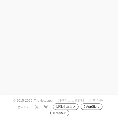
© 2015-2026, TheNote.app
·
개인정보 보호정책
·
이용 약관
·
갤럭시 스토어
 AppStore
문의하기
·
·
·
 MacOS