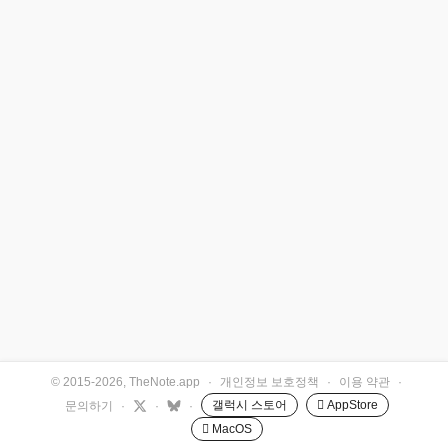
© 2015-2026, TheNote.app
·
개인정보 보호정책
·
이용 약관
·
갤럭시 스토어
 AppStore
문의하기
·
·
·
 MacOS