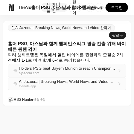
한
제
에이

TheNote
홀더 PSG, 아스날과 함께 챔피언스리그 결승 진출 위...
국
GooglePlay
AppStore
로그인
품
전트
어
Al Jazeera | Breaking News, World News and Video 한국어
팔로우
홀더 PSG, 아스날과 함께 챔피언스리그 결승 진출 위해 바이
에른 뮌헨 꺾어
파리 생제르맹은 독일에서 열린 바이에른 뮌헨과의 준결승 2차
전에서 1-1로 비겨 합계 6-4로 승리했습니다.
Holders PSG beat Bayern Munich to reach Champions League final with Arsenal
aljazeera.com
Al Jazeera | Breaking News, World News and Video 한국어 RSS
thenote.app
RSS Hunter
•
5월 6일