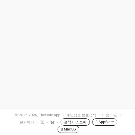
© 2015-2026, TheNote.app
·
개인정보 보호정책
·
이용 약관
·
갤럭시 스토어
 AppStore
문의하기
·
·
·
 MacOS