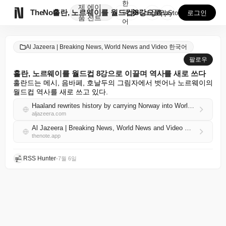
한
제
에이

TheNote
홀란, 노르웨이를 월드컵 8강으로 이끌며 역사를 새로 ...
국
GooglePlay
AppStore
로그인
품
전트
어
Al Jazeera | Breaking News, World News and Video 한국어
팔로우
홀란, 노르웨이를 월드컵 8강으로 이끌며 역사를 새로 쓰다
홀란드는 메시, 음바페, 호날두의 그림자에서 벗어나 노르웨이의 
월드컵 역사를 새로 쓰고 있다.
Haaland rewrites history by carrying Norway into World Cup quarterfinals
aljazeera.com
Al Jazeera | Breaking News, World News and Video 한국어 RSS
thenote.app
RSS Hunter
•
7월 6일