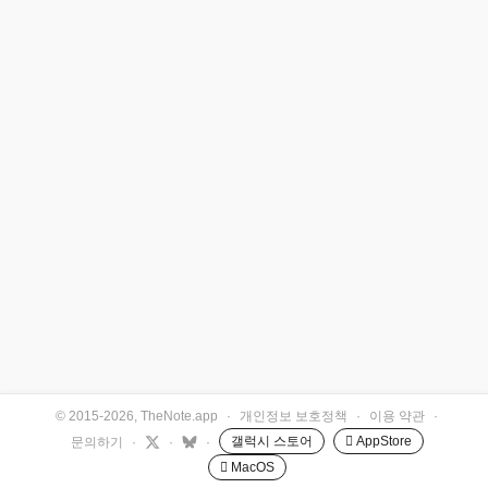
© 2015-2026, TheNote.app
·
개인정보 보호정책
·
이용 약관
·
갤럭시 스토어
 AppStore
문의하기
·
·
·
 MacOS