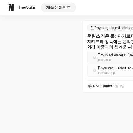
TheNote
제품
에이전트
Phys.org | latest scie
혼란스러운 물: 자카르
자카르타 강둑에는 끈적한
외래 어종과의 힘겨운 싸
Troubled waters: Jak
phys.org
Phys.org | latest 
thenote.app
RSS Hunter
•
5월 7일