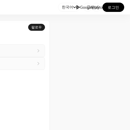

한국어
GooglePlay
AppStore
로그인
팔로우