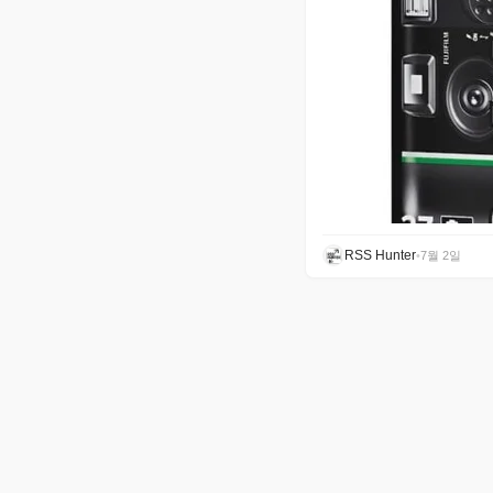
RSS Hunter
•
7월 2일