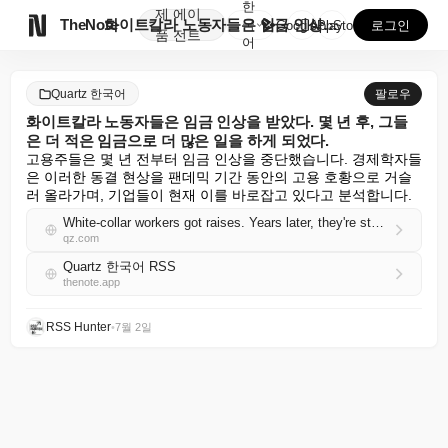
한
제
에이

TheNote
화이트칼라 노동자들은 임금 인상을 받았다. 몇 년 후,...
국
GooglePlay
AppStore
로그인
품
전트
어
Quartz 한국어
팔로우
화이트칼라 노동자들은 임금 인상을 받았다. 몇 년 후, 그들
은 더 적은 임금으로 더 많은 일을 하게 되었다.
고용주들은 몇 년 전부터 임금 인상을 중단했습니다. 경제학자들
은 이러한 동결 현상을 팬데믹 기간 동안의 고용 호황으로 거슬
러 올라가며, 기업들이 현재 이를 바로잡고 있다고 분석합니다.
White-collar workers got raises. Years later, they're stuck doing more for less
qz.com
Quartz 한국어 RSS
thenote.app
RSS Hunter
•
7월 2일