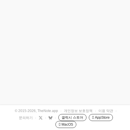
© 2015-2026, TheNote.app
·
개인정보 보호정책
·
이용 약관
·
갤럭시 스토어
 AppStore
문의하기
·
·
·
 MacOS