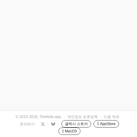
© 2015-2026, TheNote.app
·
개인정보 보호정책
·
이용 약관
·
갤럭시 스토어
 AppStore
문의하기
·
·
·
 MacOS