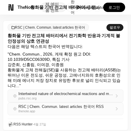
한
제
에이

TheNote
황화물 기반 전고체 배터리에서 전기화학 반응과 기계적 ...
국
GooglePlay
AppStore
로그인
품
전트
어
RSC | Chem. Commun. latest articles 한국어
팔로우
황화물 기반 전고체 배터리에서 전기화학 반응과 기계적 불
안정성의 상호 연관성
다음은 해당 텍스트의 한국어 번역입니다:
"Chem. Commun., 2026, 게재 확정 원고 DOI: 
10.1039/D5CC06309D, 특집 기사

강준희, 신홍림, 이여경, 이종원

황화물계 고체 전해질(SE)을 사용하는 전고체 배터리(ASSB)는 
뛰어난 이온 전도성, 쉬운 공정성, 고에너지와의 호환성으로 인
해 미래 에너지 저장 장치로 유망한 후보로 널리 인식되고 있습
니다..."
Intertwined nature of electrochemical reactions and mechanical instability in sulfide-based all-solid-state batteries
pubs.rsc.org
RSC | Chem. Commun. latest articles 한국어 RSS
thenote.app
RSS Hunter
•
4월 27일