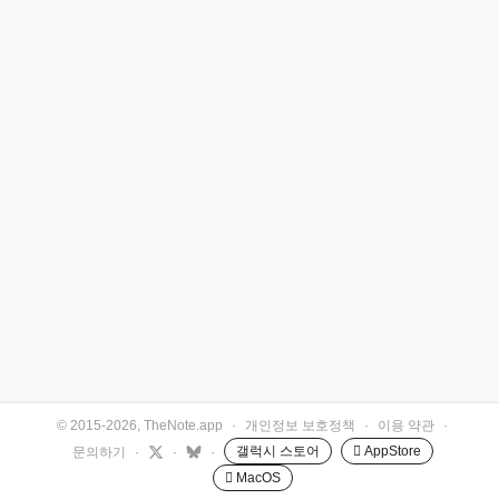
© 2015-2026, TheNote.app
·
개인정보 보호정책
·
이용 약관
·
갤럭시 스토어
 AppStore
문의하기
·
·
·
 MacOS