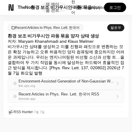
한
제
에이

TheNote
환경 보조 비가우시안 파동 묶음 양자 상태 생성
국
GooglePlay
AppStore
로그인
품
전트
어
Recent Articles in Phys. Rev. Lett. 한국어
팔로우
환경 보조 비가우시안 파동 묶음 양자 상태 생성
저자: Maryam Khanahmadi and Klaus Mølmer

비가우시안 상태를 생성하고 이를 진행파 패킷으로 변환하는 것
은 확장 가능하고 오류 허용적인 양자 컴퓨팅에 중요하지만 어려
운 과제입니다. 우리는 엔지니어링된 비선형 소산과 선형 트…을 
결합하여 두 가지 작업을 동시에 달성하는 하드웨어 효율적인 접
근 방식을 제시합니다. [Phys. Rev. Lett. 137, 020802] 2026년 7
월 7일 화요일 발행
Environment-Assisted Generation of Non-Gaussian Wave-Packet Quantum States
link.aps.org
Recent Articles in Phys. Rev. Lett. 한국어 RSS
thenote.app
RSS Hunter
•
7월 7일