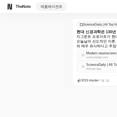
TheNote
제품
에이전트
ScienceDaily | All To
현대 신경과학은 130
지그문트 프로이트가 현대
오늘날의 선도적인 이론,
와 매우 유사하다고 주장
Modern neuroscience
sciencedaily.com
ScienceDaily | Al
thenote.app
RSS Hunter
•
7월 1일