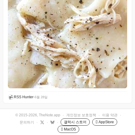
RSS Hunter
•
6월 28일
© 2015-2026, TheNote.app
·
개인정보 보호정책
·
이용 약관
·
갤럭시 스토어
 AppStore
문의하기
·
·
·
 MacOS