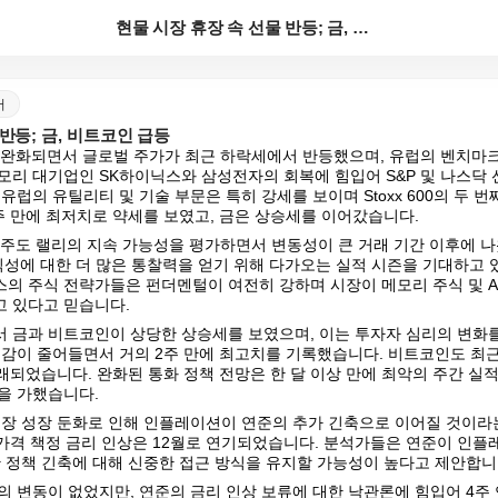
현물 시장 휴장 속 선물 반등; 금, 비트코인 급등
어
반등; 금, 비트코인 급등
이 완화되면서 글로벌 주가가 최근 하락세에서 반등했으며, 유럽의 벤치마크
모리 대기업인 SK하이닉스와 삼성전자의 회복에 힘입어 S&P 및 나스닥 
유럽의 유틸리티 및 기술 부문은 특히 강세를 보이며 Stoxx 600의 두 번
주 만에 최저치로 약세를 보였고, 금은 상승세를 이어갔습니다.
I 주도 랠리의 지속 가능성을 평가하면서 변동성이 큰 거래 기간 이후에 
수익성에 대한 더 많은 통찰력을 얻기 위해 다가오는 실적 시즌을 기대하고
의 주식 전략가들은 펀더멘털이 여전히 강하며 시장이 메모리 주식 및 A
 있다고 믿습니다.
 금과 비트코인이 상당한 상승세를 보였으며, 이는 투자자 심리의 변화를
대감이 줄어들면서 거의 2주 만에 최고치를 기록했습니다. 비트코인도 최
거래되었습니다. 완화된 통화 정책 전망은 한 달 이상 만에 최악의 주간 실
을 가했습니다.
시장 성장 둔화로 인해 인플레이션이 연준의 추가 긴축으로 이어질 것이
전 가격 책정 금리 인상은 12월로 연기되었습니다. 분석가들은 연준이 인플
한 정책 긴축에 대해 신중한 접근 방식을 유지할 가능성이 높다고 제안합니
의 변동이 없었지만, 연준의 금리 인상 보류에 대한 낙관론에 힘입어 4주