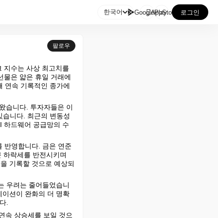

한국어
GooglePlay
AppStore
로그인
팔로우
 지수는 사상 최고치를 
선물은 얇은 휴일 거래에
째 연속 기록적인 종가에 
나왔습니다. 투자자들은 이
 있습니다. 최근의 변동성
I 하드웨어 공급망의 수
 반영합니다. 금은 연준
근 하락세를 반전시키며 
적을 기록할 것으로 예상되
라는 우려는 줄어들었습니
레이션이 완화의 더 명확
다.
 연속 상승세를 보일 것으