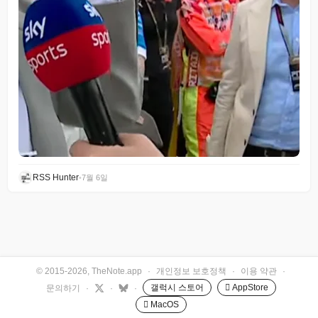
RSS Hunter
•
7월 6일
© 2015-2026, TheNote.app
·
개인정보 보호정책
·
이용 약관
·
갤럭시 스토어
 AppStore
문의하기
·
·
·
 MacOS