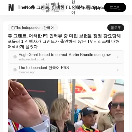
한
제
에이

TheNote
휴 그랜트, 어색한 F1 인터뷰 중 마틴 브런들 정정 ...
국
GooglePlay
AppStore
로그인
품
전트
어
The Independent 한국어
팔로우
휴 그랜트, 어색한 F1 인터뷰 중 마틴 브런들 정정 강요당해
포뮬러 1 진행자가 그랜트가 출연하지 않은 TV 시리즈에 대해 
어색하게 물었다
Hugh Grant forced to correct Martin Brundle during awkward F1 interview
independent.co.uk
The Independent 한국어 RSS
thenote.app