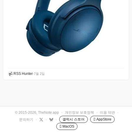
RSS Hunter
•
7월 2일
© 2015-2026, TheNote.app
·
개인정보 보호정책
·
이용 약관
·
갤럭시 스토어
 AppStore
문의하기
·
·
·
 MacOS