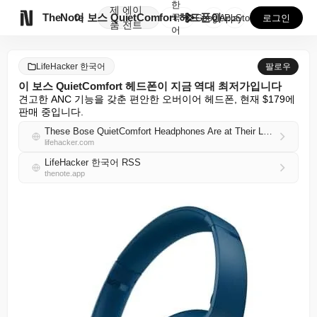
한
제
에이

TheNote
이 보스 QuietComfort 헤드폰이 지금 역대 최...
국
GooglePlay
AppStore
로그인
품
전트
어
LifeHacker 한국어
팔로우
이 보스 QuietComfort 헤드폰이 지금 역대 최저가입니다
견고한 ANC 기능을 갖춘 편안한 오버이어 헤드폰, 현재 $179에 
판매 중입니다.
These Bose QuietComfort Headphones Are at Their Lowest Price Ever Right Now
lifehacker.com
LifeHacker 한국어 RSS
thenote.app