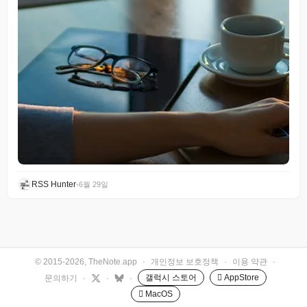
RSS Hunter
•
6월 29일
© 2015-2026, TheNote.app
·
개인정보 보호정책
·
이용 약관
·
갤럭시 스토어
 AppStore
문의하기
·
·
·
 MacOS