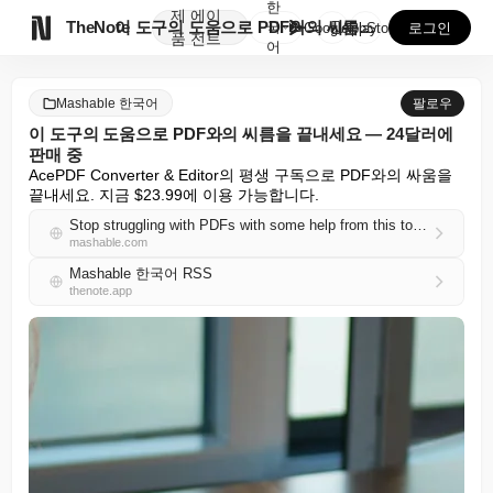
한
제
에이

TheNote
이 도구의 도움으로 PDF와의 씨름을 끝내세요 — 24...
국
GooglePlay
AppStore
로그인
품
전트
어
Mashable 한국어
팔로우
이 도구의 도움으로 PDF와의 씨름을 끝내세요 — 24달러에
판매 중
AcePDF Converter & Editor의 평생 구독으로 PDF와의 싸움을 
끝내세요. 지금 $23.99에 이용 가능합니다.
Stop struggling with PDFs with some help from this tool — on sale for $24
mashable.com
Mashable 한국어 RSS
thenote.app