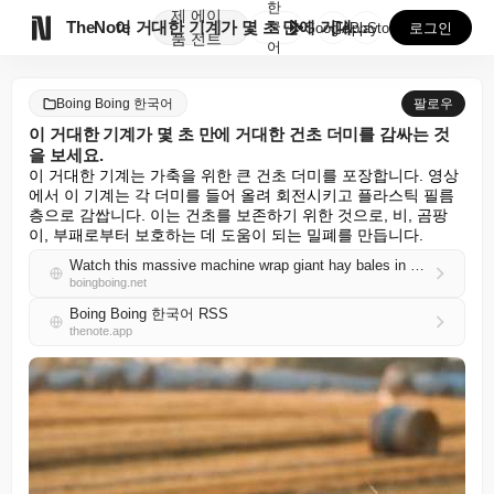
한
제
에이

TheNote
이 거대한 기계가 몇 초 만에 거대한 건초 더미를 감싸...
국
GooglePlay
AppStore
로그인
품
전트
어
Boing Boing 한국어
팔로우
이 거대한 기계가 몇 초 만에 거대한 건초 더미를 감싸는 것
을 보세요.
이 거대한 기계는 가축을 위한 큰 건초 더미를 포장합니다. 영상
에서 이 기계는 각 더미를 들어 올려 회전시키고 플라스틱 필름 
층으로 감쌉니다. 이는 건초를 보존하기 위한 것으로, 비, 곰팡
이, 부패로부터 보호하는 데 도움이 되는 밀폐를 만듭니다.
Watch this massive machine wrap giant hay bales in seconds
boingboing.net
Boing Boing 한국어 RSS
thenote.app