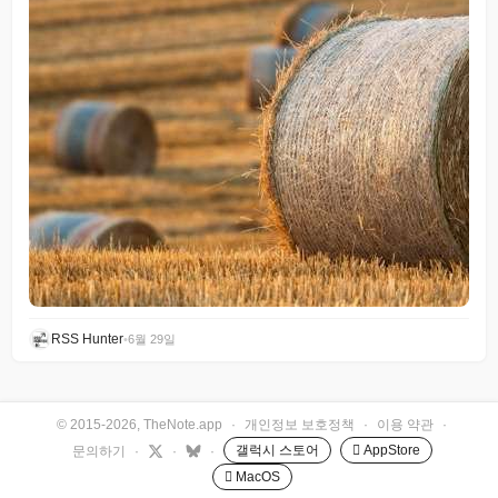
RSS Hunter
•
6월 29일
© 2015-2026, TheNote.app
·
개인정보 보호정책
·
이용 약관
·
갤럭시 스토어
 AppStore
문의하기
·
·
·
 MacOS