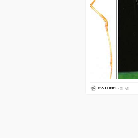
RSS Hunter
•
7월 3일