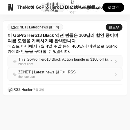
한
제
에이

TheNote
이 GoPro Hero13 Black 액션 번들은 10...
국
GooglePlay
AppStore
로그인
품
전트
어
ZDNET | Latest news 한국어
팔로우
이 GoPro Hero13 Black 액션 번들은 100달러 할인 중이며
여름 모험을 기록하기에 완벽합니다.
베스트 바이에서 7월 4일 주말 동안 400달러 미만으로 GoPro 
카메라 번들을 구매할 수 있습니다.
This GoPro Hero13 Black Action bundle is $100 off (and it's perfect for documenting summer adventures)
zdnet.com
ZDNET | Latest news 한국어 RSS
thenote.app
RSS Hunter
•
7월 3일