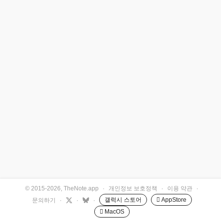
© 2015-2026, TheNote.app
·
개인정보 보호정책
·
이용 약관
·
갤럭시 스토어
 AppStore
문의하기
·
·
·
 MacOS