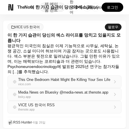
한
제
에이

TheNote
이 한 가지 습관이 당신의 섹스 라이프를 망치고 있을지...
국
GooglePlay
AppStore
로그인
품
전트
어
VICE US 한국어
팔로우
이 한 가지 습관이 당신의 섹스 라이프를 망치고 있을지도 모
릅니다
평균적인 미국인의 침실은 이제 기능적으로 사무실, 세탁실, 논
쟁 공간, 소셜 미디어 허브이며 가끔 잠자는 곳으로도 사용됩니
다. 섹스 부분은 뒷전으로 밀려났습니다. 그럴 만한 이유가 있으
며, 이는 매력보다는 코르티솔과 더 관련이 있습니다. 
Psychoneuroendocrinology에 발표된 2025년 연구는 참가자들
의 [...]를 추적했습니다.
This One Bedroom Habit Might Be Killing Your Sex Life
vice.com
Media News on Bluesky @media-news.at.thenote.app
bsky.app
VICE US 한국어 RSS
thenote.app
RSS Hunter
•
6월 26일