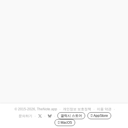
© 2015-2026, TheNote.app
·
개인정보 보호정책
·
이용 약관
·
갤럭시 스토어
 AppStore
문의하기
·
·
·
 MacOS