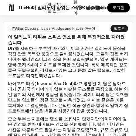
한
제
에이

TheNote
이 일리노이 타워는 스위스 염소를 위해 독점적으로 지어...
국
GooglePlay
AppStore
로그인
품
전트
어
Atlas Obscura | Latest Articles and Places 한국어
팔로우
이 일리노이 타워는 스위스 염소를 위해 독점적으로 지어졌
습니다.
DIY를 사랑하는 부부인 마샤와 데이브 존슨은 일리노이 농장을 
직접 만든 독특한 풍경으로 탈바꿈시켰습니다. 그들의 집은 버지
니아주 윌리엄스버그의 집을 본떠 모델링했으며, 입구 게이트는 
영국 조지 6세의 게이트를 복제한 것입니다. 특히 매혹적인 창조
물은 구불구불한 경사로가 있는 크고 동화 같은 탑으로, 기발한 
구조물로 디자인되었습니다.
바아고트 타워(Tower of Baa-Goat)라고 명명된 이 탑은 남아프
리카 공화국 와이너리에 있는 비슷한 구조물을 특징으로 하는 와
인 잡지의 사진에서 영감을 받았습니다. 와이너리의 탑은 치즈를 
만드는 염소들의 정글 짐으로 사용되었고, 데이브 존슨은 이를 
복제하기로 결정했습니다. 은퇴한 석공 장인과 함께 작업하여 집 
프로젝트에서 남은 벽돌을 사용하여 탑을 쌓았습니다.
존슨 부부는 처음에는 염소를 소유하지 않았지만 아이디어에 깊
은 영감을 받아 데이브는 건설을 진행했습니다. 탑의 디자인은 
사진을 즉흥적으로 활용하는 과정을 포함했으며, 규모 오류로 인
해 우연히 "세계에서 가장 큰 염소 탑"이 되었습니다. 그 결과 원