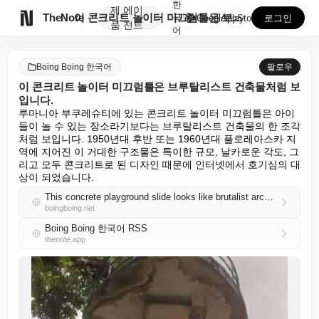
한
제
에이

TheNote
이 콘크리트 놀이터 미끄럼틀은 브루탈리스트 건축물처럼 ...
국
GooglePlay
AppStore
로그인
품
전트
어
Boing Boing 한국어
팔로우
이 콘크리트 놀이터 미끄럼틀은 브루탈리스트 건축물처럼 보
입니다.
루마니아 부쿠레슈티에 있는 콘크리트 놀이터 미끄럼틀은 아이
들이 놀 수 있는 장소라기보다는 브루탈리스트 건축물의 한 조각
처럼 보입니다. 1950년대 후반 또는 1960년대 플로레아스카 지
역에 지어진 이 거대한 구조물은 특이한 규모, 날카로운 각도, 그
리고 모두 콘크리트로 된 디자인 때문에 인터넷에서 호기심의 대
상이 되었습니다.
This concrete playground slide looks like brutalist architecture
boingboing.net
Boing Boing 한국어 RSS
thenote.app