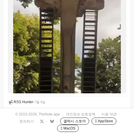
RSS Hunter
•
7월 9일
© 2015-2026, TheNote.app
·
개인정보 보호정책
·
이용 약관
·
갤럭시 스토어
 AppStore
문의하기
·
·
·
 MacOS