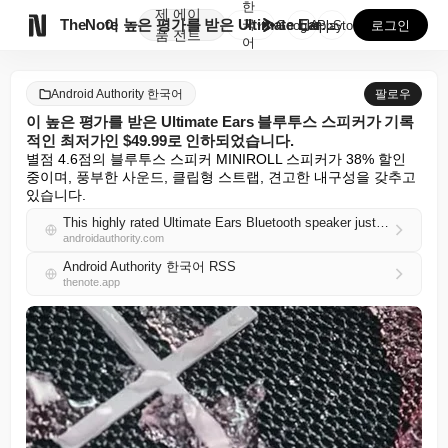
한
제
에이

TheNote
이 높은 평가를 받은 Ultimate Ears 블루투스...
국
GooglePlay
AppStore
로그인
품
전트
어
Android Authority 한국어
팔로우
이 높은 평가를 받은 Ultimate Ears 블루투스 스피커가 기록
적인 최저가인 $49.99로 인하되었습니다.
별점 4.6점의 블루투스 스피커 MINIROLL 스피커가 38% 할인 
중이며, 풍부한 사운드, 클립형 스트랩, 견고한 내구성을 갖추고 
있습니다.
This highly rated Ultimate Ears Bluetooth speaker just dropped to a record low of $49.99
androidauthority.com
Android Authority 한국어 RSS
thenote.app