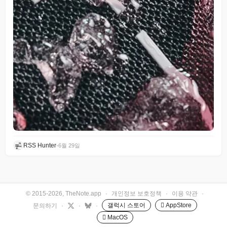
RSS Hunter
•
6월 29일
© 2015-2026, TheNote.app
·
개인정보 보호정책
·
이용 약관
·
갤럭시 스토어
 AppStore
문의하기
·
·
·
 MacOS