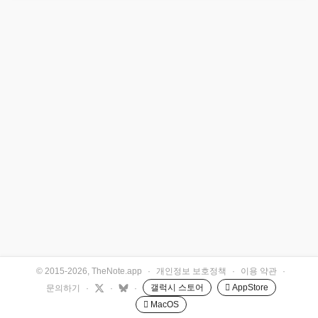
© 2015-2026, TheNote.app
·
개인정보 보호정책
·
이용 약관
·
갤럭시 스토어
 AppStore
문의하기
·
·
·
 MacOS