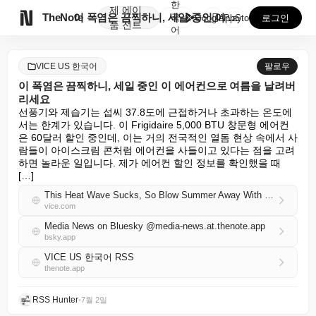
한
제
에이

TheNote
이 폭염은 끔찍하니, 세일 중인 이 에어컨으로 여름을 ...
국
GooglePlay
AppStore
로그인
품
전트
어
VICE US 한국어
팔로우
이 폭염은 끔찍하니, 세일 중인 이 에어컨으로 여름을 날려버
리세요
선풍기와 제습기는 섭씨 37.8도에 근접하거나 초과하는 온도에
서는 한계가 있습니다. 이 Frigidaire 5,000 BTU 창문형 에어컨
은 60달러 할인 중인데, 이는 거의 전국적인 열돔 현상 속에서 사
람들이 아이스크림 콘처럼 에어컨을 사들이고 있다는 점을 고려
하면 놀라운 일입니다. 제가 에어컨 할인 정보를 확인했을 때 
[…]
This Heat Wave Sucks, So Blow Summer Away With These Air Conditioners On Sale
vice.com
Media News on Bluesky @media-news.at.thenote.app
bsky.app
VICE US 한국어 RSS
thenote.app
RSS Hunter
•
7월 2일