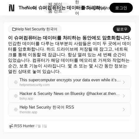
한
제
에이

TheNote
이 슈퍼컴퓨터는 데이터를 처리하는 동안에도 암호화합니다...
국
GooglePlay
AppStore
로그인
품
전트
어
Help Net Security 한국어
팔로우
이 슈퍼컴퓨터는 데이터를 처리하는 동안에도 암호화합니다.
민감한 데이터를 다루는 대부분의 사람들은 이미 두 곳에서 데이
터를 암호화합니다. 하드 드라이브에 저장될 때 잠그고, 네트워
크를 통해 이동할 때 잠급니다. 항상 열려 있는 세 번째 순간이 
있었습니다. 컴퓨터가 해당 데이터를 메모리로 가져와 작업하는 
순간, 보호 기능이 사라집니다. 몇 초 또는 몇 시간 동안 정보는 
열린 상태로 놓여 있습니다.
This supercomputer encrypts your data even while it’s running it
helpnetsecurity.com
Hacker & Security News on Bluesky @hacker.at.thenote.app
bsky.app
Help Net Security 한국어 RSS
thenote.app
RSS Hunter
•
7월 1일