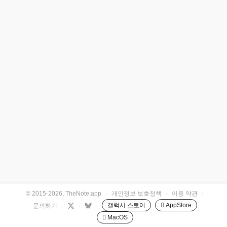
© 2015-2026, TheNote.app
·
개인정보 보호정책
·
이용 약관
·
갤럭시 스토어
 AppStore
문의하기
·
·
·
 MacOS