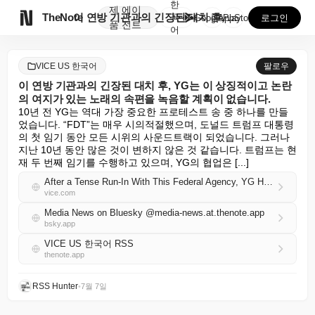
한
제
에이

TheNote
이 연방 기관과의 긴장된 대치 후, YG는 이 상징적이...
국
GooglePlay
AppStore
로그인
품
전트
어
VICE US 한국어
팔로우
이 연방 기관과의 긴장된 대치 후, YG는 이 상징적이고 논란
의 여지가 있는 노래의 속편을 녹음할 계획이 없습니다.
10년 전 YG는 역대 가장 중요한 프로테스트 송 중 하나를 만들
었습니다. “FDT”는 매우 시의적절했으며, 도널드 트럼프 대통령
의 첫 임기 동안 모든 시위의 사운드트랙이 되었습니다. 그러나 
지난 10년 동안 많은 것이 변하지 않은 것 같습니다. 트럼프는 현
재 두 번째 임기를 수행하고 있으며, YG의 협업은 [...]
After a Tense Run-In With This Federal Agency, YG Has No Plans of Recording a Sequel to This Iconic and Divisive Song
vice.com
Media News on Bluesky @media-news.at.thenote.app
bsky.app
VICE US 한국어 RSS
thenote.app
RSS Hunter
•
7월 7일