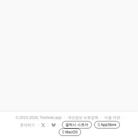
© 2015-2026, TheNote.app
·
개인정보 보호정책
·
이용 약관
·
갤럭시 스토어
 AppStore
문의하기
·
·
·
 MacOS