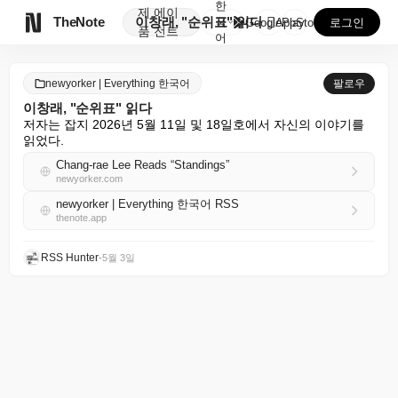
한
제
에이

TheNote
이창래, "순위표" 읽다
국
GooglePlay
AppStore
로그인
품
전트
어
newyorker | Everything 한국어
팔로우
이창래, "순위표" 읽다
저자는 잡지 2026년 5월 11일 및 18일호에서 자신의 이야기를 
읽었다.
Chang-rae Lee Reads “Standings”
newyorker.com
newyorker | Everything 한국어 RSS
thenote.app
RSS Hunter
•
5월 3일