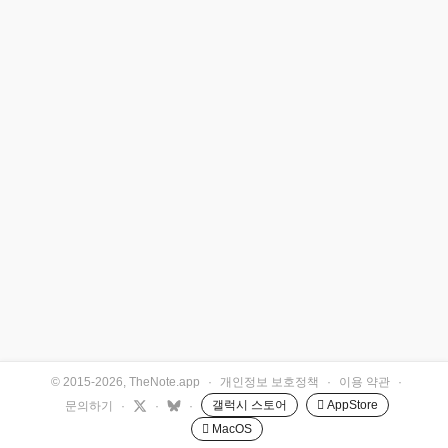
© 2015-2026, TheNote.app
·
개인정보 보호정책
·
이용 약관
·
갤럭시 스토어
 AppStore
문의하기
·
·
·
 MacOS