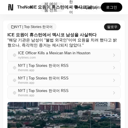
한
제
에이

TheNote
ICE 요원이 휴스턴에서 멕시코 남성을 사살하다
국
GooglePlay
AppStore
로그인
품
전트
어
NYT | Top Stories 한국어
팔로우
ICE 요원이 휴스턴에서 멕시코 남성을 사살하다
"해당 기관은 남성이 "불법 외국인"이며 요원을 치려 했다고 밝
혔으나, 즉각적인 증거는 제시되지 않았다."
ICE Officer Kills a Mexican Man in Houston
nytimes.com
NYT | Top Stories 한국어 RSS
thenote.app
NYT | Top Stories 한국어 RSS
thenote.app
NYT | Top Stories 한국어 RSS
thenote.app