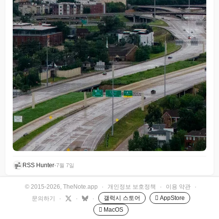
RSS Hunter
•
7월 7일
© 2015-2026, TheNote.app
·
개인정보 보호정책
·
이용 약관
·
갤럭시 스토어
 AppStore
문의하기
·
·
·
 MacOS