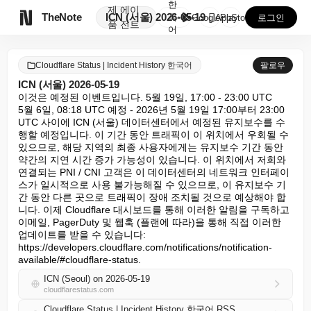
한
제
에이

TheNote
ICN (서울) 2026-05-19
국
GooglePlay
AppStore
로그인
품
전트
어
Cloudflare Status | Incident History 한국어
팔로우
ICN (서울) 2026-05-19
이것은 예정된 이벤트입니다. 5월 19일, 17:00 - 23:00 UTC

5월 6일, 08:18 UTC 예정 - 2026년 5월 19일 17:00부터 23:00 
UTC 사이에 ICN (서울) 데이터센터에서 예정된 유지보수를 수
행할 예정입니다. 이 기간 동안 트래픽이 이 위치에서 우회될 수 
있으므로, 해당 지역의 최종 사용자에게는 유지보수 기간 동안 
약간의 지연 시간 증가 가능성이 있습니다. 이 위치에서 저희와 
연결되는 PNI / CNI 고객은 이 데이터센터의 네트워크 인터페이
스가 일시적으로 사용 불가능해질 수 있으므로, 이 유지보수 기
간 동안 다른 곳으로 트래픽이 장애 조치될 것으로 예상해야 합
니다. 이제 Cloudflare 대시보드를 통해 이러한 알림을 구독하고 
이메일, PagerDuty 및 웹훅 (플랜에 따라)을 통해 직접 이러한 
업데이트를 받을 수 있습니다: 
https://developers.cloudflare.com/notifications/notification-
available/#cloudflare-status.
ICN (Seoul) on 2026-05-19
cloudflarestatus.com
Cloudflare Status | Incident History 한국어 RSS