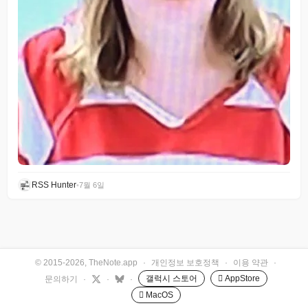
RSS Hunter
•
7월 6일
© 2015-2026, TheNote.app
·
개인정보 보호정책
·
이용 약관
·
갤럭시 스토어
 AppStore
문의하기
·
·
·
 MacOS