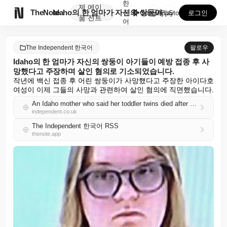
한
제
에이

TheNote
Idaho의 한 엄마가 자신의 쌍둥이 아기들이 예방 접...
국
GooglePlay
AppStore
로그인
품
전트
어
The Independent 한국어
팔로우
Idaho의 한 엄마가 자신의 쌍둥이 아기들이 예방 접종 후 사
망했다고 주장하며 살인 혐의로 기소되었습니다.
작년에 백신 접종 후 어린 쌍둥이가 사망했다고 주장한 아이다호 
여성이 이제 그들의 사망과 관련하여 살인 혐의에 직면했습니다.
An Idaho mother who said her toddler twins died after vaccinations has been charged with murder
independent.co.uk
The Independent 한국어 RSS
thenote.app